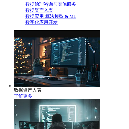
数据治理咨询与实施服务
数据资产入表
数据应用-算法模型 & ML
数字化应用开发
数据资产入表
了解更多