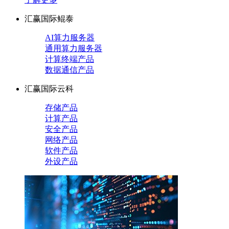
汇赢国际鲲泰
AI算力服务器
通用算力服务器
计算终端产品
数据通信产品
汇赢国际云科
存储产品
计算产品
安全产品
网络产品
软件产品
外设产品