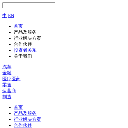
中
EN
首页
产品及服务
行业解决方案
合作伙伴
投资者关系
关于我们
汽车
金融
医疗医药
零售
运营商
制造
首页
产品及服务
行业解决方案
合作伙伴